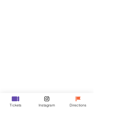
Biglietti
Vendita terminata
Tipo di biglietto
R
Prezzo
50.000 KRW
Vendita terminata
Tipo di biglietto
Tickets
Instagram
Directions
VIP
Prezzo
70.000 KRW