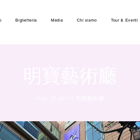
o
Biglietteria
Media
Chi siamo
Tour & Eventi
明寶藝術廳
mar 23 gen
  |  
明寶藝術廳