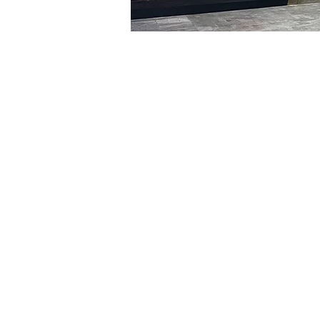
Orario & Sede
23 gen 2024, 20:00 – 20:
明寶藝術廳, 首爾中區乾川路4
Biglietti
Tipo di biglietto
R
Tipo di biglietto