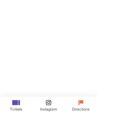
Biglietti
Vendita terminata
Tipo di biglietto
R
Prezzo
50.000 KRW
Vendita terminata
Tipo di biglietto
Tickets
Instagram
Directions
VIP
Prezzo
70.000 KRW