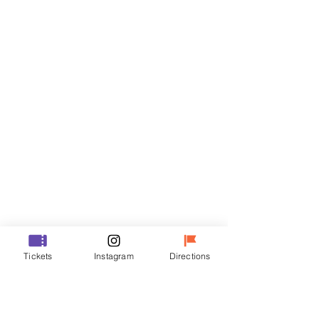
Biglietti
Vendita terminata
Tipo di biglietto
VIP
Prezzo
70.000 KRW
Vendita terminata
Tipo di biglietto
Tickets
Instagram
Directions
R
Prezzo
50.000 KRW