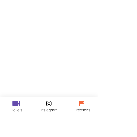
Biglietti
Vendita terminata
Tipo di biglietto
R
Prezzo
50.000 KRW
Vendita terminata
Tipo di biglietto
Tickets
Instagram
Directions
VIP
Prezzo
70.000 KRW