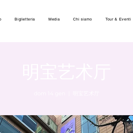
o
Biglietteria
Media
Chi siamo
Tour & Eventi
明宝艺术厅
dom 14 gen
  |  
明宝艺术厅