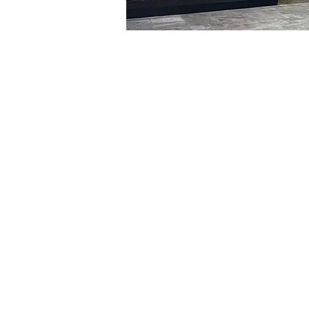
Orario & Sede
14 gen 2024, 20:00 – 20:
明宝艺术厅, 首尔中区乾川路4
Biglietti
Tipo di biglietto
VIP
Tipo di biglietto