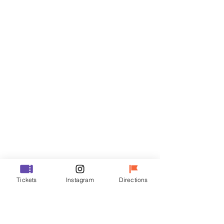
Biglietti
Vendita terminata
Tipo di biglietto
VIP
Prezzo
70.000 KRW
Vendita terminata
Tipo di biglietto
Tickets
Instagram
Directions
R
Prezzo
50.000 KRW