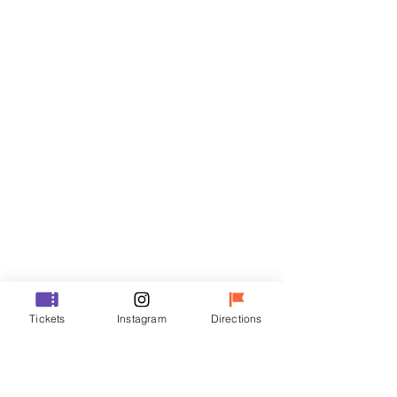
Biglietti
Vendita terminata
Tipo di biglietto
R
Prezzo
50.000 KRW
Vendita terminata
Tipo di biglietto
Tickets
Instagram
Directions
VIP
Prezzo
70.000 KRW