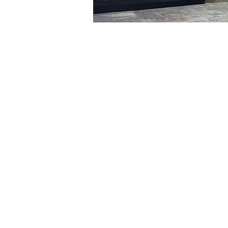
Orario & Sede
28 feb 2024, 20:00 – 20:1
明宝艺术馆, 大韩民国首尔
Biglietti
Tipo di biglietto
VIP
Tipo di biglietto