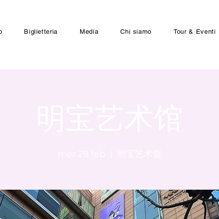
o
Biglietteria
Media
Chi siamo
Tour & Eventi
明宝艺术馆
mer 28 feb
  |  
明宝艺术馆