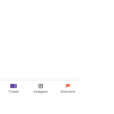
Biglietti
Vendita terminata
Tipo di biglietto
R
Prezzo
50.000 KRW
Vendita terminata
Tipo di biglietto
Tickets
Instagram
Directions
VIP
Prezzo
70.000 KRW