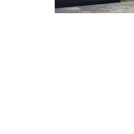
Orario & Sede
12 feb 2024, 20:00 – 20:10
明宝艺术馆, 大韩民国首尔
Biglietti
Tipo di biglietto
VIP
Tipo di biglietto