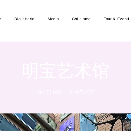
o
Biglietteria
Media
Chi siamo
Tour & Eventi
明宝艺术馆
lun 12 feb
  |  
明宝艺术馆