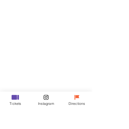
Biglietti
Vendita terminata
Tipo di biglietto
R
Prezzo
50.000 KRW
Vendita terminata
Tipo di biglietto
Tickets
Instagram
Directions
VIP
Prezzo
70.000 KRW