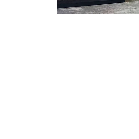
Orario & Sede
21 gen 2024, 17:00 – 17:05
明寶藝術館, 大韓民國首爾
Biglietti
Tipo di biglietto
VIP
Tipo di biglietto