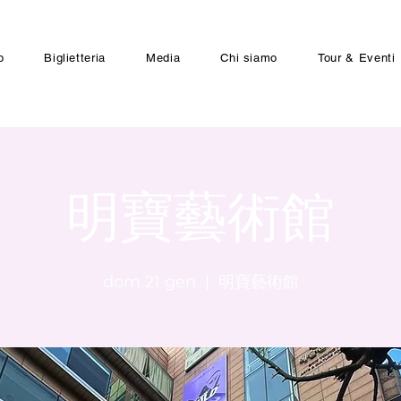
o
Biglietteria
Media
Chi siamo
Tour & Eventi
明寶藝術館
dom 21 gen
  |  
明寶藝術館