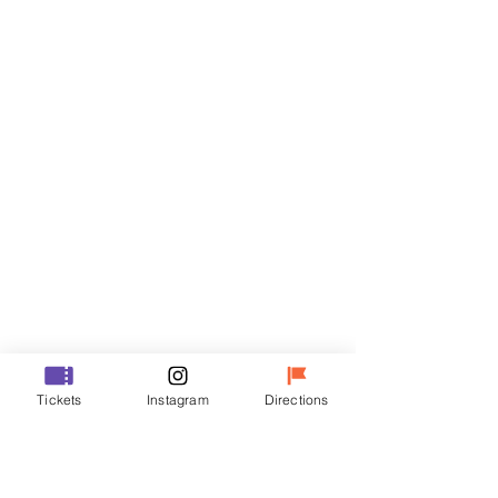
Biglietti
Vendita terminata
Tipo di biglietto
R
Prezzo
50.000 KRW
Vendita terminata
Tipo di biglietto
Tickets
Instagram
Directions
VIP
Prezzo
70.000 KRW