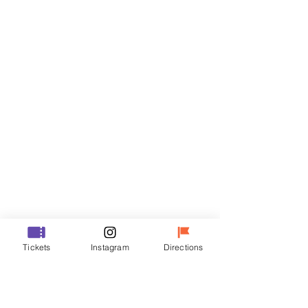
Biglietti
Vendita terminata
Tipo di biglietto
R
Prezzo
50.000 KRW
Vendita terminata
Tipo di biglietto
Tickets
Instagram
Directions
VIP
Prezzo
70.000 KRW