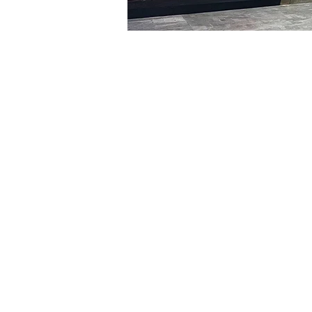
Orario & Sede
16 gen 2024, 17:00 – 17:05
明宝艺术馆, 大韩民国首尔
Biglietti
Tipo di biglietto
R
Tipo di biglietto