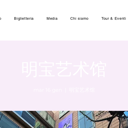
o
Biglietteria
Media
Chi siamo
Tour & Eventi
明宝艺术馆
mar 16 gen
  |  
明宝艺术馆