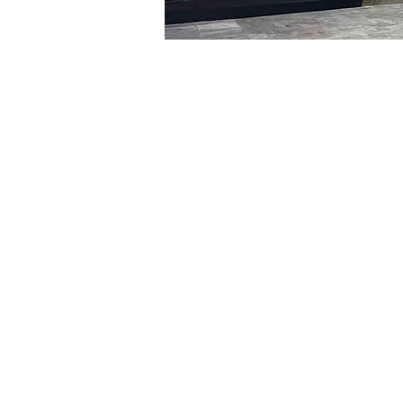
Orario & Sede
03 gen 2024, 17:00 – 17:0
明宝艺术馆, 大韩民国首尔
Biglietti
Tipo di biglietto
R
Tipo di biglietto