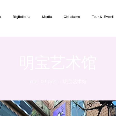
o
Biglietteria
Media
Chi siamo
Tour & Eventi
明宝艺术馆
mer 03 gen
  |  
明宝艺术馆