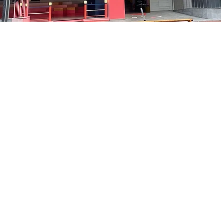
中区 貞洞キル3 京郷アートヒル 1階
Prezzo
48.000 KRW
Prezzo