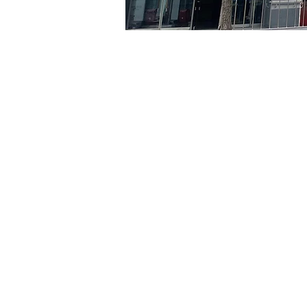
Orario & Sede
14 ago 2024, 17:00 – 17:05
京郷アートヒル, ソウル市 
Biglietti
Tipo di biglietto
VIP
Tipo di biglietto