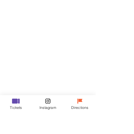
Biglietti
Vendita terminata
Tipo di biglietto
VIP
Prezzo
48.000 KRW
Vendita terminata
Tipo di biglietto
Tickets
Instagram
Directions
R
Prezzo
35.000 KRW