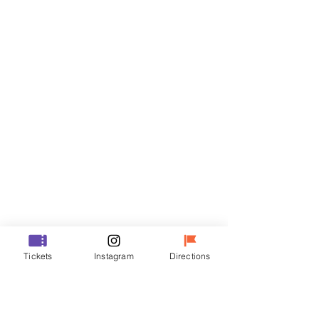
Biglietti
Vendita terminata
Tipo di biglietto
VIP
Prezzo
48.000 KRW
Vendita terminata
Tipo di biglietto
Tickets
Instagram
Directions
R
Prezzo
35.000 KRW