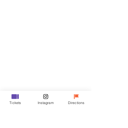
Biglietti
Vendita terminata
Tipo di biglietto
VIP
Prezzo
48.000 KRW
Vendita terminata
Tipo di biglietto
Tickets
Instagram
Directions
R
Prezzo
35.000 KRW