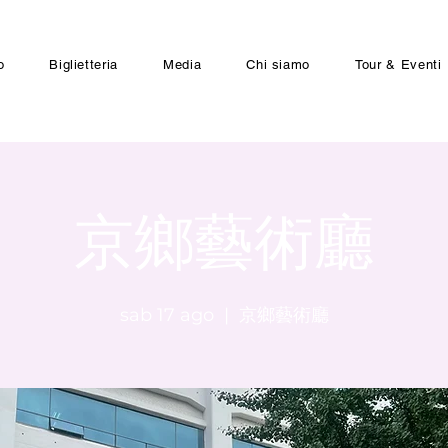
o
Biglietteria
Media
Chi siamo
Tour & Eventi
京鄉藝術廳
sab 17 ago
  |  
京鄉藝術廳