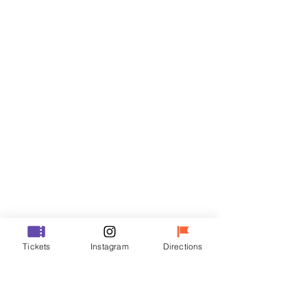
Biglietti
Vendita terminata
Tipo di biglietto
R
Prezzo
35.000 KRW
Vendita terminata
Tipo di biglietto
Tickets
Instagram
Directions
VIP
Prezzo
48.000 KRW