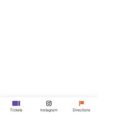
Biglietti
Vendita terminata
Tipo di biglietto
VIP
Prezzo
48.000 KRW
Vendita terminata
Tipo di biglietto
Tickets
Instagram
Directions
R
Prezzo
35.000 KRW