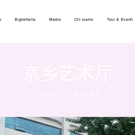
o
Biglietteria
Media
Chi siamo
Tour & Eventi
京乡艺术厅
dom 28 lug
  |  
京乡艺术厅