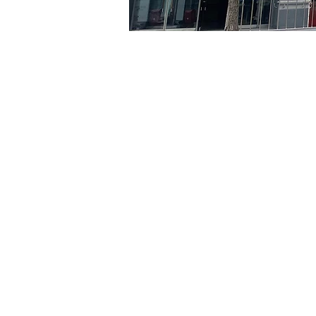
Orario & Sede
28 lug 2024, 20:00 – 20:0
京乡艺术厅, 首尔市 中区 贞
Biglietti
Tipo di biglietto
VIP
Tipo di biglietto