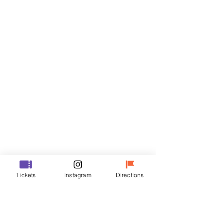
Biglietti
Vendita terminata
Tipo di biglietto
VIP
Prezzo
48.000 KRW
Vendita terminata
Tipo di biglietto
Tickets
Instagram
Directions
R
Prezzo
35.000 KRW