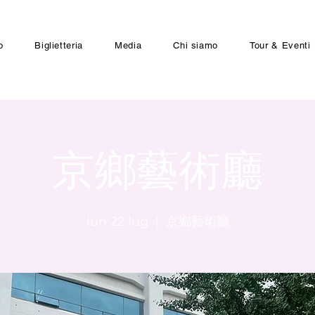
o
Biglietteria
Media
Chi siamo
Tour & Eventi
京鄉藝術廳
lun 22 lug
  |  
京鄉藝術廳