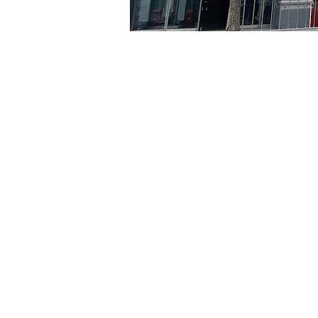
Orario & Sede
22 lug 2024, 20:00 – 20:0
京鄉藝術廳, 首爾市 中區 貞
Biglietti
Tipo di biglietto
R
Tipo di biglietto