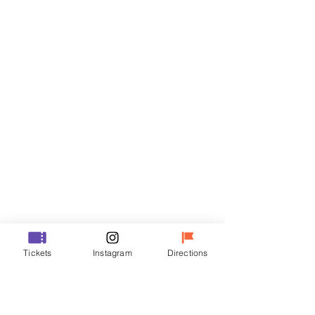
Biglietti
Vendita terminata
Tipo di biglietto
VIP
Prezzo
48.000 KRW
Vendita terminata
Tipo di biglietto
Tickets
Instagram
Directions
R
Prezzo
35.000 KRW