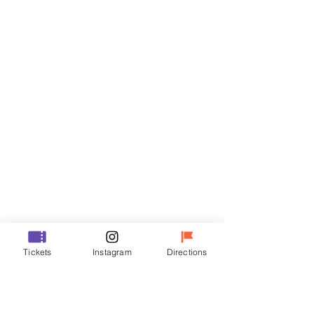
Biglietti
Vendita terminata
Tipo di biglietto
VIP
Prezzo
48.000 KRW
Vendita terminata
Tipo di biglietto
Tickets
Instagram
Directions
R
Prezzo
35.000 KRW