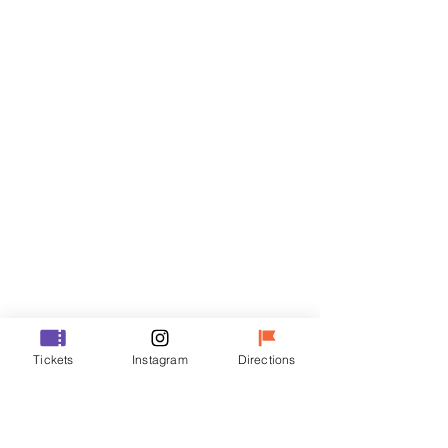
Biglietti
Vendita terminata
Tipo di biglietto
VIP
Prezzo
48.000 KRW
Vendita terminata
Tipo di biglietto
Tickets
Instagram
Directions
R
Prezzo
35.000 KRW