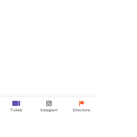
Biglietti
Vendita terminata
Tipo di biglietto
R
Prezzo
35.000 KRW
Vendita terminata
Tipo di biglietto
Tickets
Instagram
Directions
VIP
Prezzo
48.000 KRW