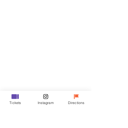
Biglietti
Vendita terminata
Tipo di biglietto
VIP
Prezzo
48.000 KRW
Vendita terminata
Tipo di biglietto
Tickets
Instagram
Directions
R
Prezzo
35.000 KRW