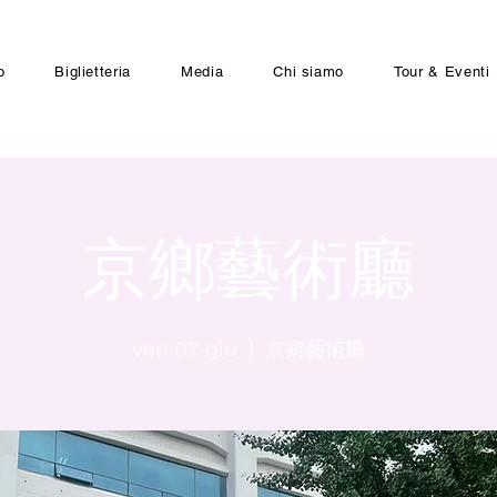
o
Biglietteria
Media
Chi siamo
Tour & Eventi
京鄉藝術廳
ven 07 giu
  |  
京鄉藝術廳