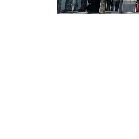
Orario & Sede
07 giu 2024, 20:00 – 20:0
京鄉藝術廳, 首爾市 中區 貞
Biglietti
Tipo di biglietto
VIP
Tipo di biglietto