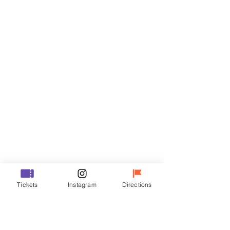
Biglietti
Vendita terminata
Tipo di biglietto
VIP
Prezzo
48.000 KRW
Vendita terminata
Tipo di biglietto
Tickets
Instagram
Directions
R
Prezzo
35.000 KRW