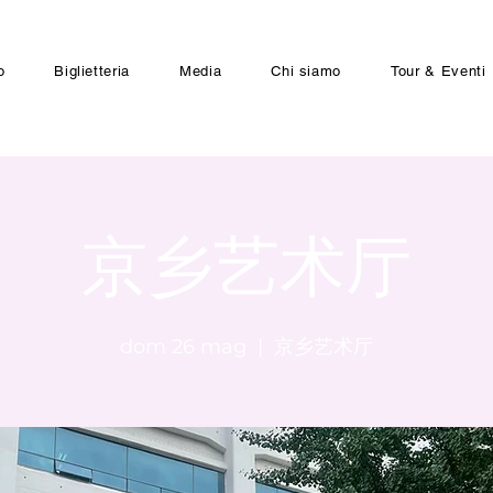
o
Biglietteria
Media
Chi siamo
Tour & Eventi
京乡艺术厅
dom 26 mag
  |  
京乡艺术厅