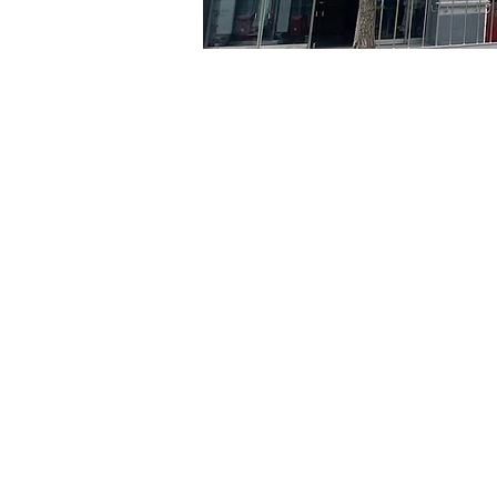
Orario & Sede
26 mag 2024, 20:00 – 20:
京乡艺术厅, 首尔市 中区 贞
Biglietti
Tipo di biglietto
R
Tipo di biglietto