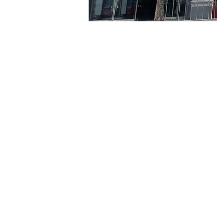
Orario & Sede
24 mag 2024, 20:00 – 20:
京乡艺术厅, 首尔市 中区 贞
Biglietti
Tipo di biglietto
R
Tipo di biglietto