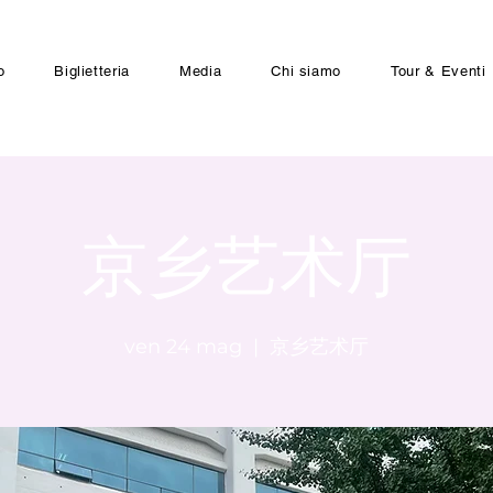
o
Biglietteria
Media
Chi siamo
Tour & Eventi
京乡艺术厅
ven 24 mag
  |  
京乡艺术厅