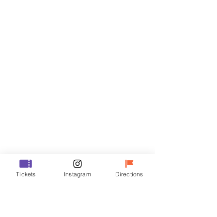
Biglietti
Vendita terminata
Tipo di biglietto
VIP
Prezzo
48.000 KRW
Vendita terminata
Tipo di biglietto
Tickets
Instagram
Directions
R
Prezzo
35.000 KRW