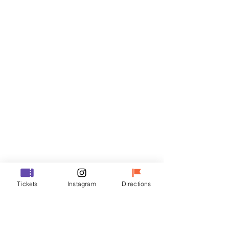
Biglietti
Vendita terminata
Tipo di biglietto
R
Prezzo
35.000 KRW
Vendita terminata
Tipo di biglietto
Tickets
Instagram
Directions
VIP
Prezzo
48.000 KRW