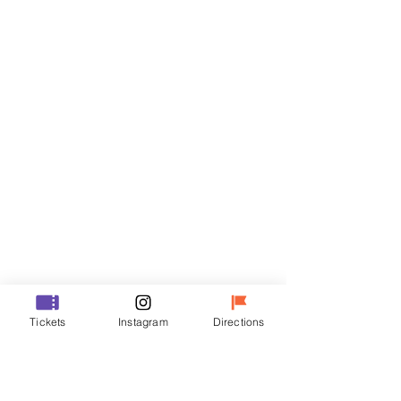
Biglietti
Vendita terminata
Tipo di biglietto
R
Prezzo
35.000 KRW
Vendita terminata
Tipo di biglietto
Tickets
Instagram
Directions
VIP
Prezzo
48.000 KRW