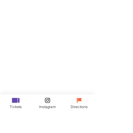
Biglietti
Vendita terminata
Tipo di biglietto
R
Prezzo
35.000 KRW
Vendita terminata
Tipo di biglietto
Tickets
Instagram
Directions
VIP
Prezzo
48.000 KRW