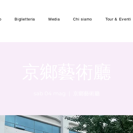
o
Biglietteria
Media
Chi siamo
Tour & Eventi
京鄉藝術廳
sab 04 mag
  |  
京鄉藝術廳