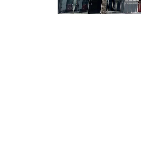
Orario & Sede
04 mag 2024, 17:00 – 17:
京鄉藝術廳 , 首爾市 中區 
Biglietti
Tipo di biglietto
VIP
Tipo di biglietto