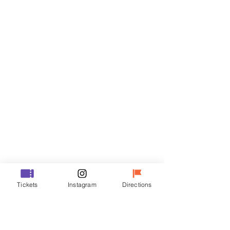
Biglietti
Vendita terminata
Tipo di biglietto
VIP
Prezzo
48.000 KRW
Vendita terminata
Tipo di biglietto
Tickets
Instagram
Directions
R
Prezzo
35.000 KRW