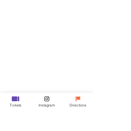
Biglietti
Vendita terminata
Tipo di biglietto
VIP
Prezzo
48.000 KRW
Vendita terminata
Tipo di biglietto
Tickets
Instagram
Directions
R
Prezzo
35.000 KRW