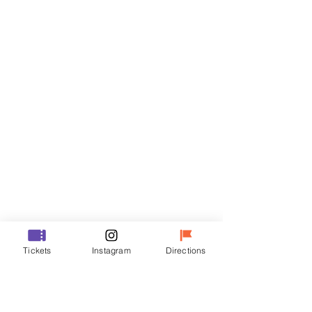
Biglietti
Vendita terminata
Tipo di biglietto
VIP
Prezzo
48.000 KRW
Vendita terminata
Tipo di biglietto
Tickets
Instagram
Directions
R
Prezzo
35.000 KRW