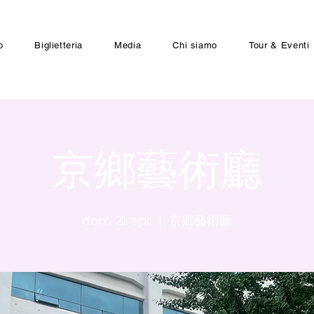
o
Biglietteria
Media
Chi siamo
Tour & Eventi
京鄉藝術廳
dom 21 apr
  |  
京鄉藝術廳