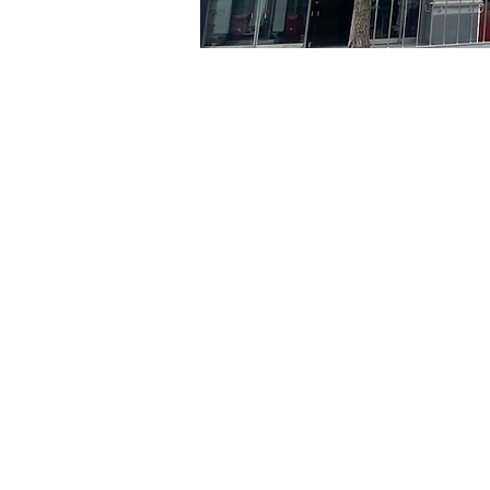
Orario & Sede
21 apr 2024, 20:00 – 20:0
京鄉藝術廳, 首爾市 中區 貞
Biglietti
Tipo di biglietto
R
Tipo di biglietto