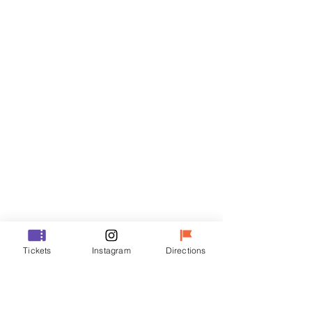
Biglietti
Vendita terminata
Tipo di biglietto
VIP
Prezzo
48.000 KRW
Vendita terminata
Tipo di biglietto
Tickets
Instagram
Directions
R
Prezzo
35.000 KRW