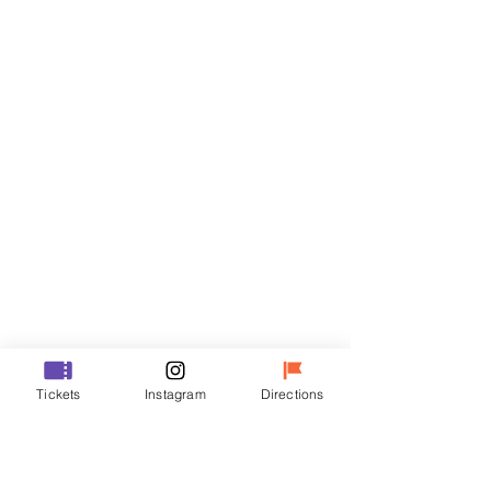
Biglietti
Vendita terminata
Tipo di biglietto
R
Prezzo
35.000 KRW
Vendita terminata
Tipo di biglietto
Tickets
Instagram
Directions
VIP
Prezzo
48.000 KRW