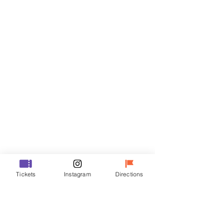
Biglietti
Vendita terminata
Tipo di biglietto
R
Prezzo
35.000 KRW
Vendita terminata
Tipo di biglietto
Tickets
Instagram
Directions
VIP
Prezzo
48.000 KRW