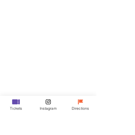
Biglietti
Vendita terminata
Tipo di biglietto
VIP
Prezzo
48.000 KRW
Vendita terminata
Tipo di biglietto
Tickets
Instagram
Directions
R
Prezzo
35.000 KRW