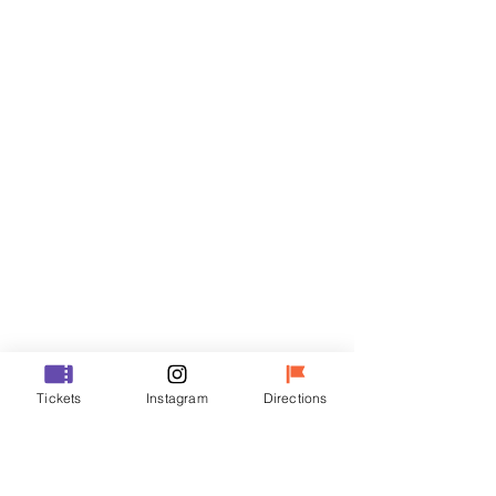
Biglietti
Vendita terminata
Tipo di biglietto
R
Prezzo
35.000 KRW
Vendita terminata
Tipo di biglietto
Tickets
Instagram
Directions
VIP
Prezzo
48.000 KRW